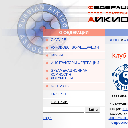
Перейти к основному содержанию
О ФЕДЕРАЦИИ
О СТИЛЕ
Главная
»
О 
Главное меню
Вы здес
РУКОВОДСТВО ФЕДЕРАЦИИ
Клуб 
КЛУБЫ
ИНСТРУКТОРЫ ФЕДЕРАЦИИ
ЭКЗАМЕНАЦИОННАЯ
КОМИССИЯ
ДОКУМЕНТЫ
КОНТАКТЫ
ENGLISH
Название 
РУССКИЙ
В настоящ
секции
кл
Найти
Форма поиска
подростки
японског
Login
Подробнее