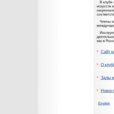
В клубе 
искусств 
националь
соответст
Члены клу
междунар
Инструкто
деятельно
как в Росс
Сайт к
О клуб
Залы и
Новост
English