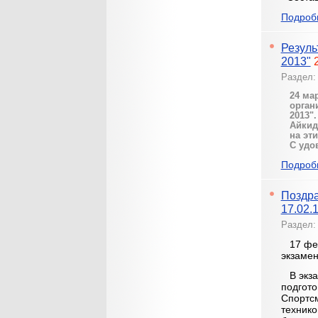
Подробн
Резуль
2013"
Раздел
24 ма
орган
2013"
Айкид
на эт
С удо
Подробн
Поздра
17.02.
Раздел
17 фев
экзамен
В экза
подгото
Спортс
технико