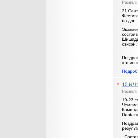
Раздел
21 Сент
Фестива
на дан.
Экзаме
состояв
Шишида 
сэнсэй,
Поздра
это исп
Подробн
10-й Ч
Раздел
19-23 с
Чемпион
Команда
Dantais
Поздра
результ
Состав 