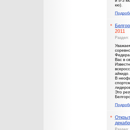
и 5-3 к
кю).
Подробн
Белгор
2011
Раздел
Уважае
соревно
Федерац
Вас в с
Известн
всеросс
айкидо.
В неофи
спортсм
лидеров
Это рез
Белгоро
Подробн
Открыт
декабр
Раздел