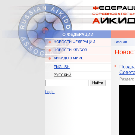
Перейти к основному содержанию
О ФЕДЕРАЦИИ
НОВОСТИ ФЕДЕРАЦИИ
Главная
Главное меню
Вы здес
НОВОСТИ КЛУБОВ
Новос
АЙКИДО В МИРЕ
Поздра
ENGLISH
Совета
РУССКИЙ
Раздел
Найти
Форма поиска
Login