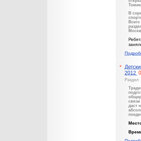
откры
Томик
В сор
спорт
Всего
разде
Москв
Ребят
занял
Подробн
Детски
2012
0
Раздел
Тради
подго
общер
связи
даст 
абсол
поеди
Мест
Врем
Подробн