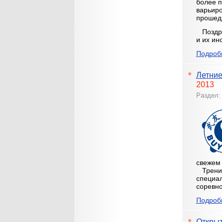
более п
варьир
прошедш
Поздра
и их ин
Подробн
Летние
2013
Раздел
свежем 
Тренир
специал
соревно
Подробн
Открыт