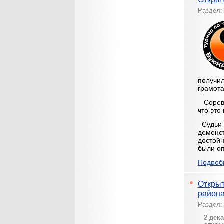
Раздел
получил
грамота
Соревно
что это
Судьи 
демонст
достойн
были о
Подробн
Открыт
района
Раздел
2 дек