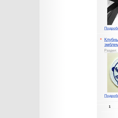
Подробн
Клубн
эмбле
Раздел
Подробн
1
Страни