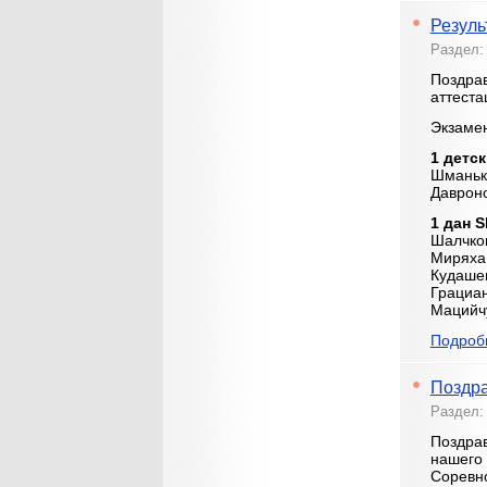
Резуль
Раздел
Поздра
аттеста
Экзамен
1 детс
Шманьк
Давроно
1 дан 
Шалчко
Миряха
Кудаше
Грациа
Мацийч
Подробн
Поздра
Раздел
Поздра
нашего 
Соревн