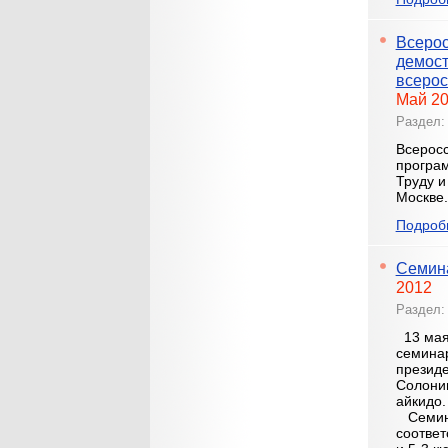
Всерос
демост
всерос
Май 2
Раздел
Всерос
програм
Труду и
Москве.
Подробн
Семина
2012
Раздел
13 мая 
семинар
президе
Солониц
айкидо.
Семинар
соответ