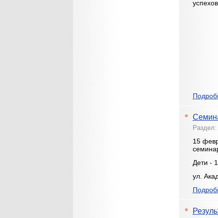
успехов
Подробн
Семин
Раздел
15 февр
семинар
Дети - 
ул. Ака
Подробн
Резуль