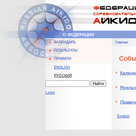
Перейти к основному содержанию
О ФЕДЕРАЦИИ
КАЛЕНДАРЬ
Главная
Главное меню
Вы здес
РЕЗУЛЬТАТЫ
Собы
ПРАВИЛА
ENGLISH
Календ
РУССКИЙ
Найти
Форма поиска
Результ
Login
Правил
English