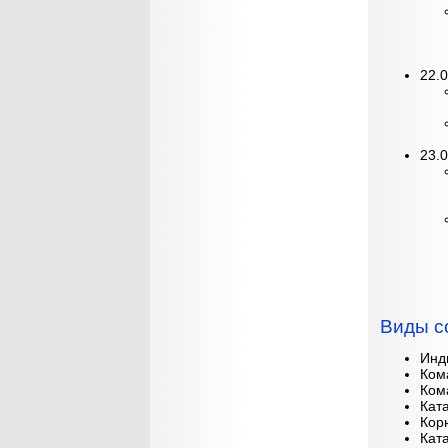
22.0
23.
Виды с
Инд
Ком
Ком
Ката
Корю
Ката