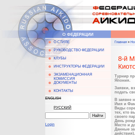
Перейти к основному содержанию
О ФЕДЕРАЦИИ
О СТИЛЕ
Главная
»
Но
Главное меню
Вы здес
РУКОВОДСТВО ФЕДЕРАЦИИ
8-й 
КЛУБЫ
Киото
ИНСТРУКТОРЫ ФЕДЕРАЦИИ
ЭКЗАМЕНАЦИОННАЯ
Турнир про
КОМИССИЯ
Япония.
ДОКУМЕНТЫ
Заявки, в
КОНТАКТЫ
подать св
ENGLISH
В заявке 
Имя и Фам
РУССКИЙ
Виды соре
тех, кто 
Найти
своего пар
Форма поиска
День рожд
Login
Место и д
Данные за
действия).