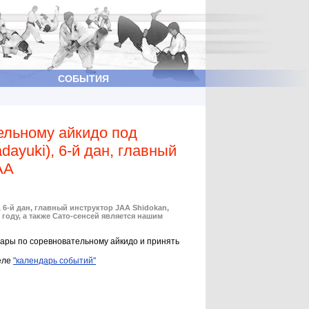
СОБЫТИЯ
ельному айкидо под
ayuki), 6-й дан, главный
АА
, 6-й дан, главный инструктор JAA Shidokan,
году, а также Сато-сенсей является нашим
ары по соревновательному айкидо и принять
деле
"календарь событий"