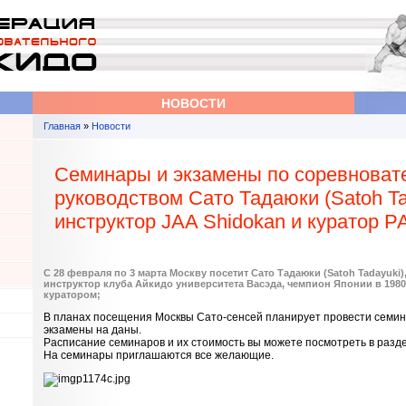
НОВОСТИ
Главная
»
Новости
Вы здесь
Семинары и экзамены по соревноват
руководством Сато Тадаюки (Satoh Tad
инструктор JAA Shidokan и куратор Р
С 28 февраля по 3 марта Москву посетит Сато Тадаюки (Satoh Tadayuki)
инструктор клуба Айкидо университета Васэда, чемпион Японии в 1980 
куратором;
В планах посещения Москвы Сато-сенсей планирует провести семин
экзамены на даны.
Расписание семинаров и их стоимость вы можете посмотреть в раз
На семинары приглашаются все желающие.