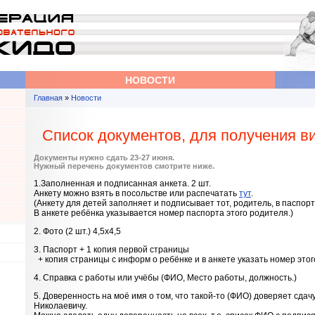
НОВОСТИ
Главная
»
Новости
Вы здесь
Список документов, для получения в
Документы нужно сдать 23-27 июня.
Нужный перечень документов смотрите ниже.
1.Заполненная и подписанная анкета. 2 шт.
Анкету можно взять в посольстве или распечатать
тут
.
(Анкету для детей заполняет и подписывает тот, родитель, в паспорт
В анкете ребёнка указывается номер паспорта этого родителя.)
2. Фото (2 шт.) 4,5х4,5
3. Паспорт + 1 копия первой страницы
+ копия страницы с информ о ребёнке и в анкете указать номер этог
4. Справка с работы или учёбы (ФИО, Место работы, должность.)
5. Доверенность на моё имя о том, что такой-то (ФИО) доверяет сда
Николаевичу.