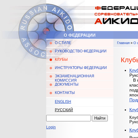
Перейти к основному содержанию
О ФЕДЕРАЦИИ
О СТИЛЕ
Главная
»
О 
Главное меню
Вы здес
РУКОВОДСТВО ФЕДЕРАЦИИ
Клуб
КЛУБЫ
ИНСТРУКТОРЫ ФЕДЕРАЦИИ
Клу
Рук
ЭКЗАМЕНАЦИОННАЯ
В н
КОМИССИЯ
ДОКУМЕНТЫ
клас
подр
КОНТАКТЫ
япо
Под
ENGLISH
Клу
РУССКИЙ
Найти
Клуб
Форма поиска
Руко
Login
Клу