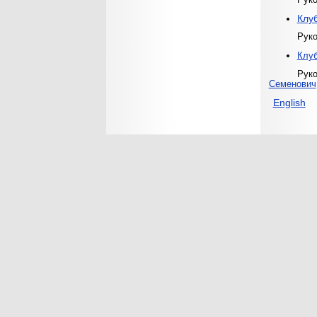
Руко
Клу
Рук
Клуб
Руководи
Семенович
English