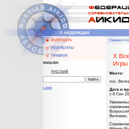
Перейти к основному содержанию
О ФЕДЕРАЦИИ
КАЛЕНДАРЬ
Главная
»
Со
Главное меню
Вы здес
РЕЗУЛЬТАТЫ
X Вс
ПРАВИЛА
Игры
ENGLISH
РУССКИЙ
Место:
Найти
пос. Витяз
Форма поиска
Login
Дата и в
с
8 Сен 20
Уважаемые
соревнова
Всероссий
Витязево,
Соревнова
Айкидо Ро