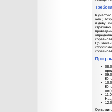
Требова
К участию
жен.) воз
и девушки
страховку
проведени
определяе
соревнова
Примечан
спортсмен
соревнова
Програ
08.
пре
09.0
Юнош
10.0
Юно
лет)
11.
Нац
12.0
Оргкомите