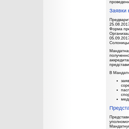
проведен
Заявки 
Предварит
25.08.201
Форма пре
Организац
05.09.201
Солоницы
Мандатная
полученно
аккредита
представи
В Мандат
заяв
сор
пас
спо
мед
Предста
Представи
уполномоч
Мандатну