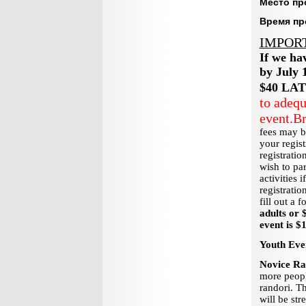
Место пр
Время пр
IMPOR
If we ha
by July 
$40 LAT
to adequ
event.
Br
fees may b
your regist
registratio
wish to par
activities 
registrati
fill out a f
adults or 
event is $
Youth Eve
Novice Ra
more peopl
randori. T
will be str