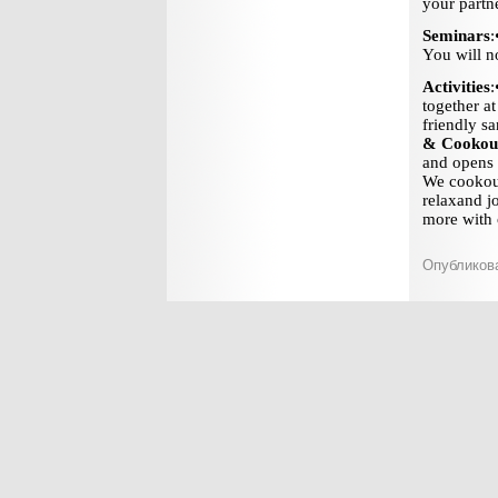
your partn
Seminars
:
You will no
Activities
:
together a
friendly s
& Cookou
and opens 
We cookout
relax
and jo
more with 
Опубликова