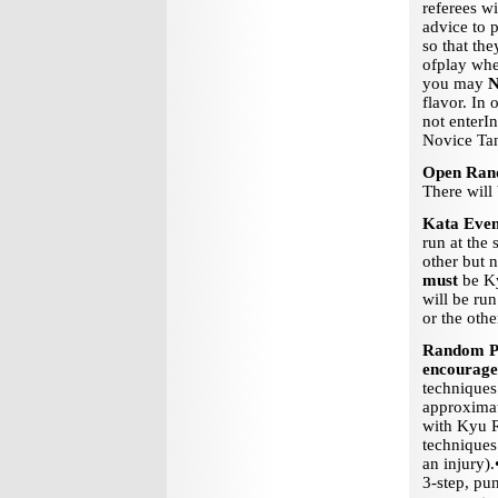
referees wi
advice to p
so that th
of
play whe
you may
flavor. In
not enter
In
Novice Tan
Open Ran
There will
Kata Even
run at the
other but n
must
be Ky
will be ru
or the othe
Random Pa
encouraged
techniques
approximat
with Kyu R
techniques
an injury).
3-step, pu