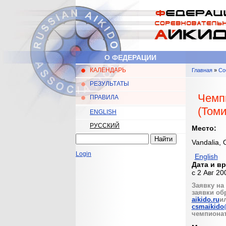
Перейти к основному содержанию
О ФЕДЕРАЦИИ
КАЛЕНДАРЬ
Главная
»
Со
Главное меню
Вы здес
РЕЗУЛЬТАТЫ
Чемп
ПРАВИЛА
(Томи
ENGLISH
РУССКИЙ
Место:
Найти
Vandalia,
Форма поиска
Login
English
Дата и в
с
2 Авг 20
Заявку на
заявки об
aikido.ru
и
csmaikido
чемпионат