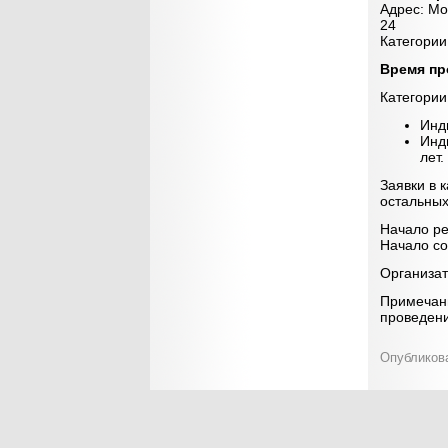
Адрес: Мо
24
Категории
Время пр
Категории
Инди
Инди
лет.
Заявки в 
остальных
Начало ре
Начало со
Организа
Примечани
проведени
Опубликова