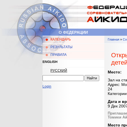
Перейти к основному содержанию
О ФЕДЕРАЦИИ
КАЛЕНДАРЬ
Главная
»
Со
Главное меню
Вы здес
РЕЗУЛЬТАТЫ
Откр
ПРАВИЛА
детей
ENGLISH
РУССКИЙ
Место:
Найти
Зал на ст
Форма поиска
Адрес: Мо
Login
24
Категории
Дата и в
9 Дек 200
Приглашае
Томики Ай
Место пр