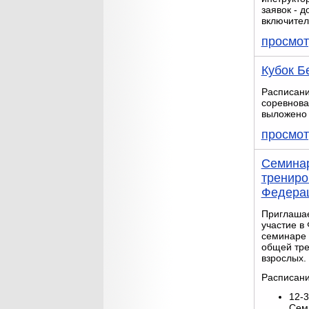
заявок - 
включител
просмот
Кубок Б
Расписан
соревнова
выложено 
просмот
Семина
трениро
Федера
Приглашае
участие в
семинаре 
общей тре
взрослых.
Расписани
12-3
Сем