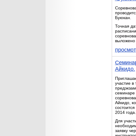
Соревнов
проводитс
Буюкан.
Точная да
расписан
соревнова
выложено 
просмот
Семинар
Айкидо.
Приглашае
участие в
предэкза
семинаре
соревнова
Айкидо, к
состоится
2014 года.
Для участ
необходим
заявку чер
инструкто