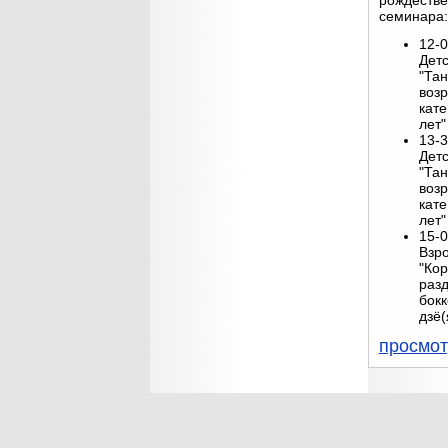
рождестве
семинара:
12-0
Дет
"Тан
воз
кате
лет"
13-3
Дет
"Тан
воз
кате
лет"
15-0
Взр
"Кор
раз
бок
дзё(
просмот