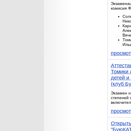
Экзамена
комисия Ф
Сол
Ник
Кар
Але
Вяч
Ток
Иль
просмот
Аттеста
Томики 
детей и
(клуб Б
Экзамен н
степеней о
включител
просмот
Открыты
"БуюКАТ