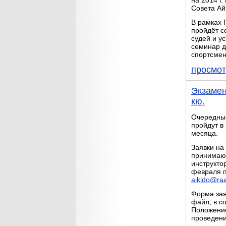
на 2014 г
Совета Ай
В рамках 
пройдёт с
судей и у
семинар 
спортсмен
просмот
Экзамен
кю.
Очередны
пройдут в
месяца.
Заявки на
принимаю
инструкто
февраля п
aikido@raa
Форма зая
файл, в со
Положени
проведени