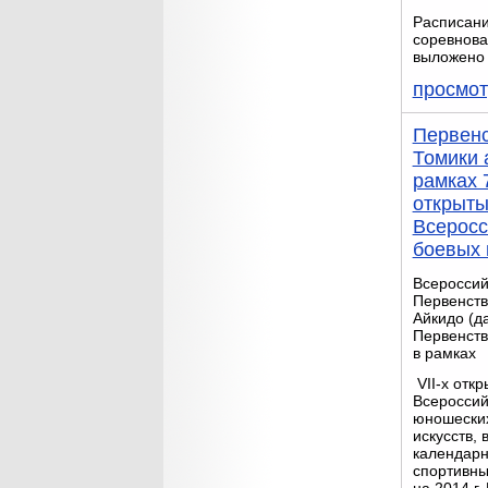
Расписан
соревнова
выложено 
просмот
Первенс
Томики 
рамках 
открыты
Всеросс
боевых 
Всероссий
Первенств
Айкидо (д
Первенств
в рамках
VII-х отк
Всероссий
юношеских
искусств, 
календар
спортивны