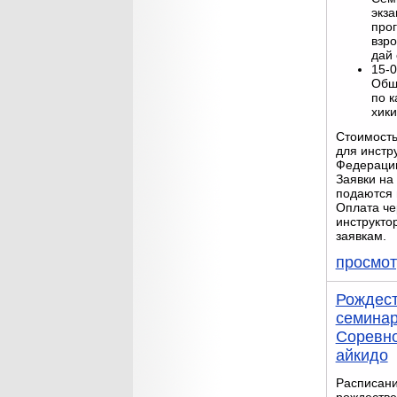
экз
про
взр
дай 
15-0
Общ
по к
хики
Стоимость
для инстр
Федерации
Заявки на
подаются 
Оплата че
инструкто
заявкам.
просмот
Рождест
семинар
Соревн
айкидо
Расписан