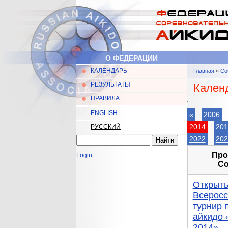
Перейти к основному содержанию
О ФЕДЕРАЦИИ
КАЛЕНДАРЬ
Главная
»
Со
Главное меню
Вы здес
РЕЗУЛЬТАТЫ
Календ
ПРАВИЛА
ENGLISH
«
2006
2014
201
РУССКИЙ
Найти
2022
202
Форма поиска
Пр
Login
С
Открыт
Всеросс
турнир 
айкидо 
2014»