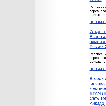
Расписан
соревнова
выложено 
просмот
Открыт
Всеросс
чемпион
России 
Расписан
соревнова
выложено 
просмот
Второй 
юношес
Чемпио
ETAN (Е
Сеть То
Айкидо)