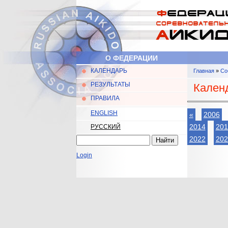
Перейти к основному содержанию
О ФЕДЕРАЦИИ
КАЛЕНДАРЬ
Главная
»
Со
Главное меню
Вы здес
РЕЗУЛЬТАТЫ
Календ
ПРАВИЛА
ENGLISH
«
2006
2014
201
РУССКИЙ
Найти
2022
202
Форма поиска
Login