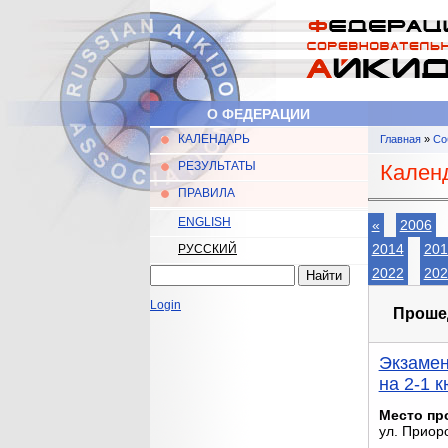
Перейти к основному содержанию
О ФЕДЕРАЦИИ
КАЛЕНДАРЬ
Главная
»
Со
Главное меню
Вы здес
РЕЗУЛЬТАТЫ
Календ
ПРАВИЛА
ENGLISH
«
2006
2014
201
РУССКИЙ
Найти
2022
202
Форма поиска
Login
Проше
Экзамен
на 2-1 к
Место пр
ул. Приор