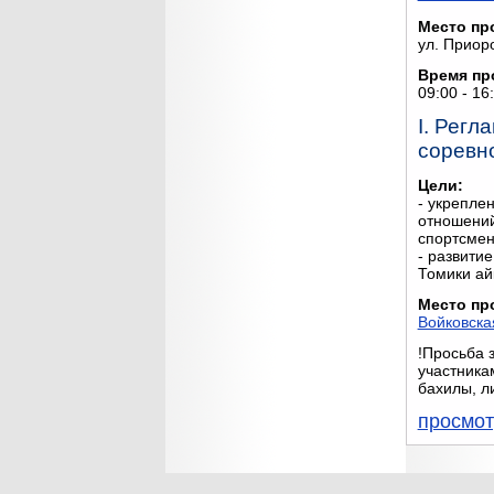
Место пр
ул. Приор
Время пр
09:00 - 16
I. Регл
соревн
Цели:
- укрепле
отношени
спортсмен
- развити
Томики ай
Место пр
Войковска
!Просьба 
участника
бахилы, л
просмот