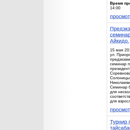
Время пр
14:00
просмот
Предэк
семинар
Айкидо.
15 мая 201
ул. Приор
предэкза
семинар п
президен
Соревнова
Солоницы
Николаеви
Семинар б
для нескол
соответств
для взрос
просмот
Турнир 
тайсаба